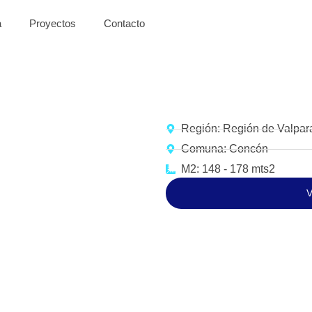
a
Proyectos
Contacto
Región: Región de Valpar
Comuna: Concón
M2: 148 - 178 mts2
V