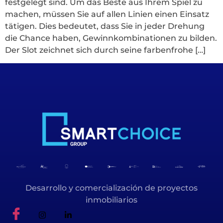
festgelegt sind. Um das Beste aus Ihrem Spiel zu
machen, müssen Sie auf allen Linien einen Einsatz
tätigen. Dies bedeutet, dass Sie in jeder Drehung
die Chance haben, Gewinnkombinationen zu bilden.
Der Slot zeichnet sich durch seine farbenfrohe […]
Desarrollo y comercialización de proyectos
inmobiliarios