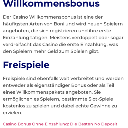
Willkommensbonus
Der Casino Willkommensbonus ist eine der
häufigsten Arten von Boni und wird neuen Spielern
angeboten, die sich registrieren und ihre erste
Einzahlung tätigen. Meistens verdoppelt oder sogar
verdreifacht das Casino die erste Einzahlung, was
den Spielern mehr Geld zum Spielen gibt.
Freispiele
Freispiele sind ebenfalls weit verbreitet und werden
entweder als eigenständiger Bonus oder als Teil
eines Willkommenspakets angeboten. Sie
ermöglichen es Spielern, bestimmte Slot-Spiele
kostenlos zu spielen und dabei echte Gewinne zu
erzielen.
Casino Bonus Ohne Einzahlung: Die Besten No Deposit