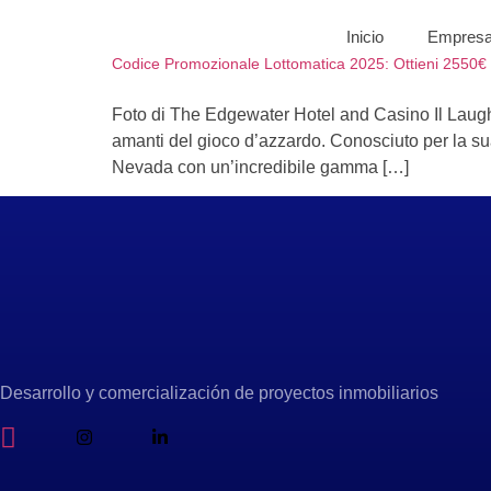
Inicio
Empres
Codice Promozionale Lottomatica 2025: Ottieni 2550€
Foto di The Edgewater Hotel and Casino Il Laughl
amanti del gioco d’azzardo. Conosciuto per la sua 
Nevada con un’incredibile gamma […]
Desarrollo y comercialización de proyectos inmobiliarios