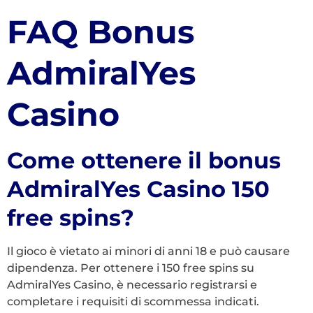
FAQ Bonus
AdmiralYes
Casino
Come ottenere il bonus
AdmiralYes Casino 150
free spins?
Il gioco è vietato ai minori di anni 18 e può causare
dipendenza. Per ottenere i 150 free spins su
AdmiralYes Casino, è necessario registrarsi e
completare i requisiti di scommessa indicati.