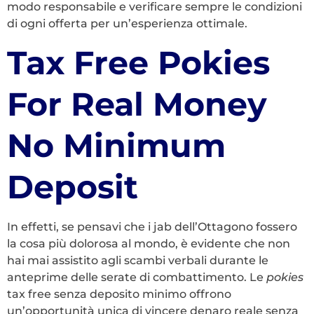
modo responsabile e verificare sempre le condizioni
di ogni offerta per un’esperienza ottimale.
Tax Free Pokies
For Real Money
No Minimum
Deposit
In effetti, se pensavi che i jab dell’Ottagono fossero
la cosa più dolorosa al mondo, è evidente che non
hai mai assistito agli scambi verbali durante le
anteprime delle serate di combattimento. Le
pokies
tax free senza deposito minimo offrono
un’opportunità unica di vincere denaro reale senza