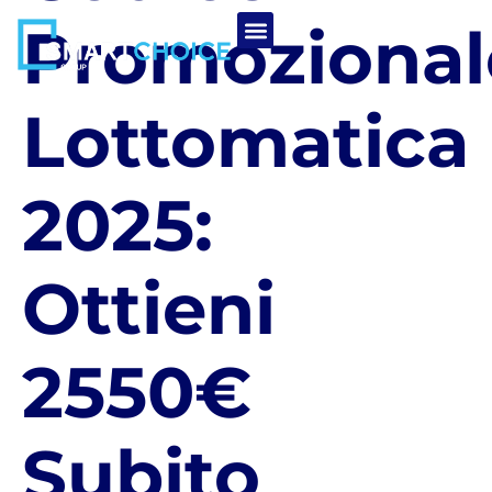
Promozional
Lottomatica
2025:
Ottieni
2550€
Subito