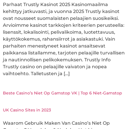
Parhaat Trustly Kasinot 2025 Kasinomaailma
kehittyy jatkuvasti, ja vuonna 2025 Trustly kasinot
ovat nousseet suomalaisten pelaajien suosikeiksi.
Arvioimme kasinot tarkkojen kriteerien perusteella:
lisenssit, lokalisointi, pelivalikoima, luotettavuus,
käyttökokemus, rahansiirrot ja asiakastuki. Vain
parhaiten menestyneet kasinot ansaitsevat
paikkansa listallamme, tarjoten pelaajille turvallisen
ja nautinnollisen pelikokemuksen. Trustly Info
Trustly casino on pelaajille vaivaton ja nopea
vaihtoehto. Talletusten ja […]
Beste Casino’s Niet Op Gamstop VK | Top 6 Niet-Gamstop
UK Casino Sites in 2023
Waarom Gebruik Maken Van Casino’s Niet Op