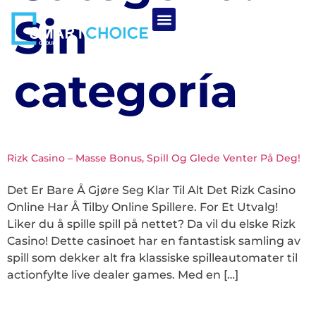
Sin
categoría
Rizk Casino – Masse Bonus, Spill Og Glede Venter På Deg!
Det Er Bare Å Gjøre Seg Klar Til Alt Det Rizk Casino
Online Har Å Tilby Online Spillere. For Et Utvalg!
Liker du å spille spill på nettet? Da vil du elske Rizk
Casino! Dette casinoet har en fantastisk samling av
spill som dekker alt fra klassiske spilleautomater til
actionfylte live dealer games. Med en […]