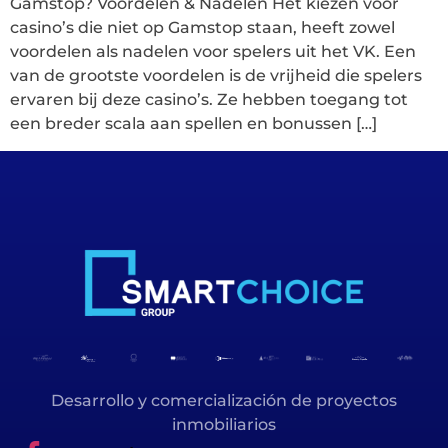
Gamstop? Voordelen & Nadelen Het kiezen voor
casino’s die niet op Gamstop staan, heeft zowel
voordelen als nadelen voor spelers uit het VK. Een
van de grootste voordelen is de vrijheid die spelers
ervaren bij deze casino’s. Ze hebben toegang tot
een breder scala aan spellen en bonussen […]
Desarrollo y comercialización de proyectos
inmobiliarios