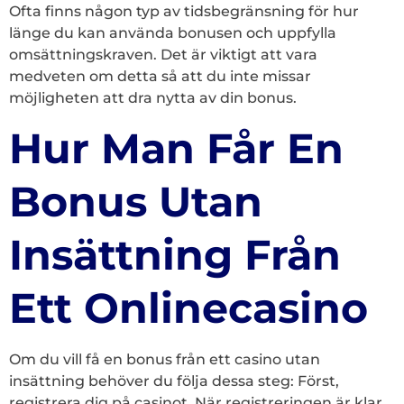
Ofta finns någon typ av tidsbegränsning för hur
länge du kan använda bonusen och uppfylla
omsättningskraven. Det är viktigt att vara
medveten om detta så att du inte missar
möjligheten att dra nytta av din bonus.
Hur Man Får En
Bonus Utan
Insättning Från
Ett Onlinecasino
Om du vill få en bonus från ett casino utan
insättning behöver du följa dessa steg: Först,
registrera dig på casinot. När registreringen är klar