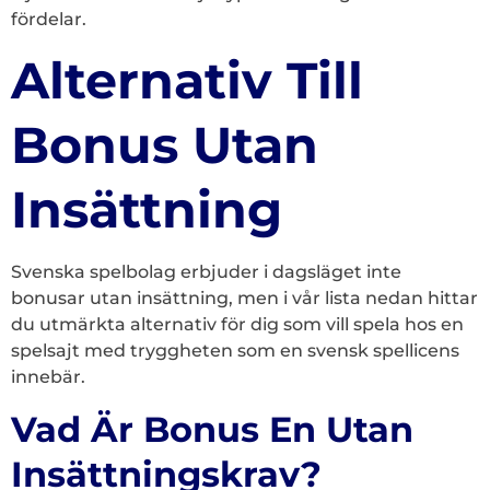
fördelar.
Alternativ Till
Bonus Utan
Insättning
Svenska spelbolag erbjuder i dagsläget inte
bonusar utan insättning, men i vår lista nedan hittar
du utmärkta alternativ för dig som vill spela hos en
spelsajt med tryggheten som en svensk spellicens
innebär.
Vad Är Bonus En Utan
Insättningskrav?