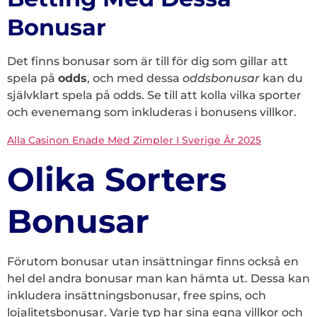
Bonusar
Det finns bonusar som är till för dig som gillar att
spela på
odds
, och med dessa
oddsbonusar
kan du
självklart spela på odds. Se till att kolla vilka sporter
och evenemang som inkluderas i bonusens villkor.
Alla Casinon Enade Med Zimpler I Sverige År 2025
Olika Sorters
Bonusar
Förutom bonusar utan insättningar finns också en
hel del andra bonusar man kan hämta ut. Dessa kan
inkludera insättningsbonusar, free spins, och
lojalitetsbonusar. Varje typ har sina egna villkor och