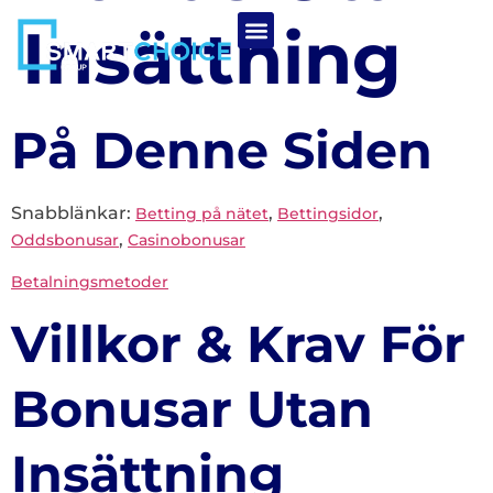
Insättning
På Denne Siden
Snabblänkar:
,
,
Betting på nätet
Bettingsidor
,
Oddsbonusar
Casinobonusar
Betalningsmetoder
Villkor & Krav För
Bonusar Utan
Insättning