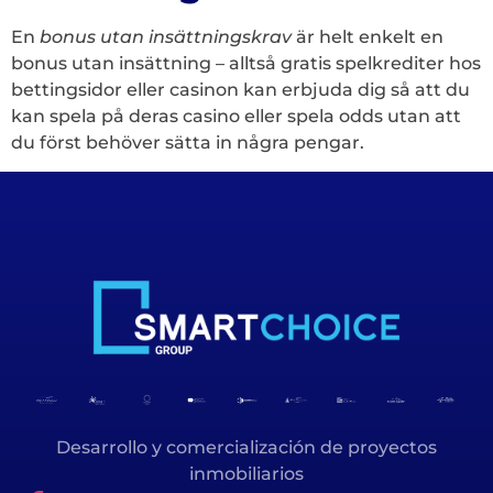
En
bonus utan insättningskrav
är helt enkelt en
bonus utan insättning – alltså gratis spelkrediter hos
bettingsidor eller casinon kan erbjuda dig så att du
kan spela på deras casino eller spela odds utan att
du först behöver sätta in några pengar.
Desarrollo y comercialización de proyectos
inmobiliarios