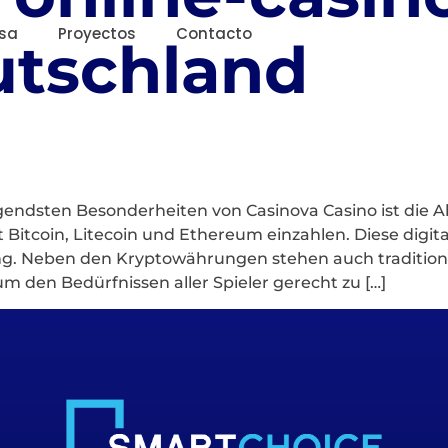
sa
Proyectos
Contacto
utschland
gendsten Besonderheiten von Casinova Casino ist die
Bitcoin, Litecoin und Ethereum einzahlen. Diese digi
ung. Neben den Kryptowährungen stehen auch traditio
den Bedürfnissen aller Spieler gerecht zu […]