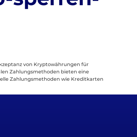
 Akzeptanz von Kryptowährungen für
talen Zahlungsmethoden bieten eine
nelle Zahlungsmethoden wie Kreditkarten