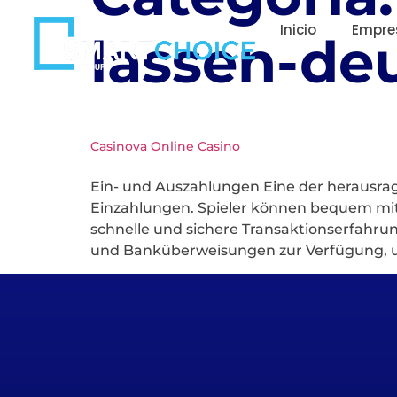
Inicio
Empre
lassen-de
Casinova Online Casino
Ein- und Auszahlungen Eine der herausra
Einzahlungen. Spieler können bequem mit 
schnelle und sichere Transaktionserfahr
und Banküberweisungen zur Verfügung, um 