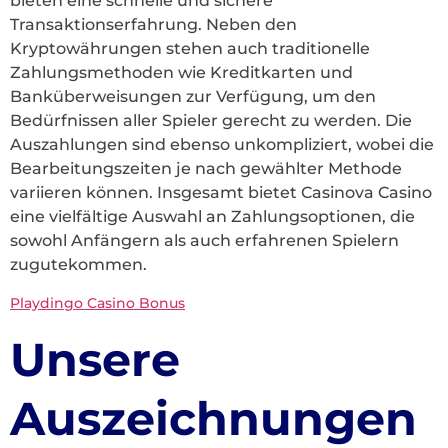
bieten eine schnelle und sichere
Transaktionserfahrung. Neben den
Kryptowährungen stehen auch traditionelle
Zahlungsmethoden wie Kreditkarten und
Banküberweisungen zur Verfügung, um den
Bedürfnissen aller Spieler gerecht zu werden. Die
Auszahlungen sind ebenso unkompliziert, wobei die
Bearbeitungszeiten je nach gewählter Methode
variieren können. Insgesamt bietet Casinova Casino
eine vielfältige Auswahl an Zahlungsoptionen, die
sowohl Anfängern als auch erfahrenen Spielern
zugutekommen.
Playdingo Casino Bonus
Unsere
Auszeichnungen