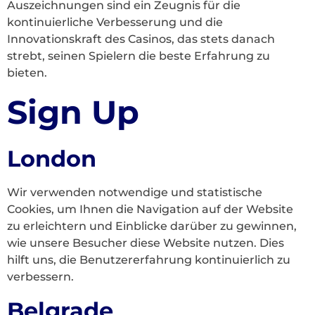
Auszeichnungen sind ein Zeugnis für die
kontinuierliche Verbesserung und die
Innovationskraft des Casinos, das stets danach
strebt, seinen Spielern die beste Erfahrung zu
bieten.
Sign Up
London
Wir verwenden notwendige und statistische
Cookies, um Ihnen die Navigation auf der Website
zu erleichtern und Einblicke darüber zu gewinnen,
wie unsere Besucher diese Website nutzen. Dies
hilft uns, die Benutzererfahrung kontinuierlich zu
verbessern.
Belgrade