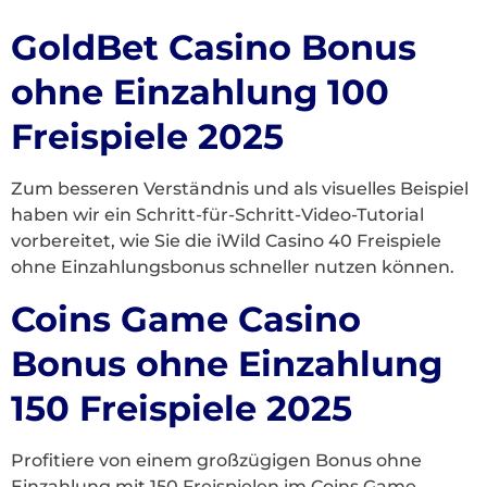
GoldBet Casino Bonus
ohne Einzahlung 100
Freispiele 2025
Zum besseren Verständnis und als visuelles Beispiel
haben wir ein Schritt-für-Schritt-Video-Tutorial
vorbereitet, wie Sie die iWild Casino 40 Freispiele
ohne Einzahlungsbonus schneller nutzen können.
Coins Game Casino
Bonus ohne Einzahlung
150 Freispiele 2025
Profitiere von einem großzügigen Bonus ohne
Einzahlung mit 150 Freispielen im Coins Game