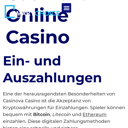
Online
Casino
Ein- und
Auszahlungen
Eine der herausragendsten Besonderheiten von
Casinova Casino ist die Akzeptanz von
Kryptowährungen für Einzahlungen. Spieler können
bequem mit
Bitcoin
,
Litecoin
und
Ethereum
einzahlen. Diese digitalen Zahlungsmethoden