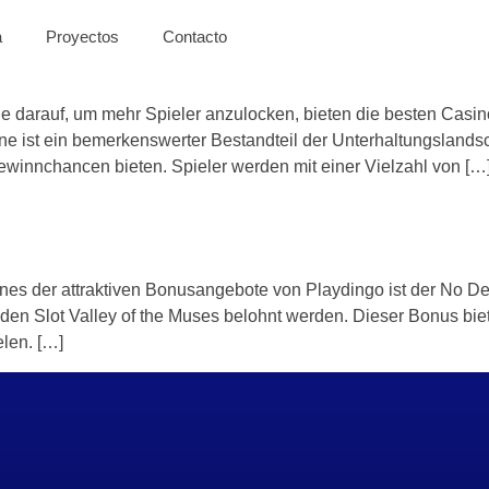
a
Proyectos
Contacto
darauf, um mehr Spieler anzulocken, bieten die besten Casin
ne ist ein bemerkenswerter Bestandteil der Unterhaltungslandsc
ewinnchancen bieten. Spieler werden mit einer Vielzahl von […
s der attraktiven Bonusangebote von Playdingo ist der No Dep
r den Slot Valley of the Muses belohnt werden. Dieser Bonus bie
elen. […]