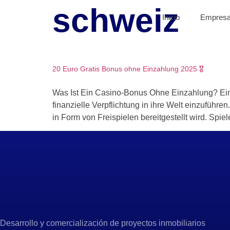
schweiz
Inicio
Empres
20 Euro Gratis Bonus ohne Einzahlung 2025 🎖️
Was Ist Ein Casino-Bonus Ohne Einzahlung? Ein 
finanzielle Verpflichtung in ihre Welt einzufüh
in Form von Freispielen bereitgestellt wird. Spie
Desarrollo y comercialización de proyectos inmobiliarios