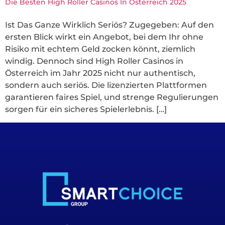
Die Besten High Roller Casinos In Österreich 2025
Ist Das Ganze Wirklich Seriös? Zugegeben: Auf den
ersten Blick wirkt ein Angebot, bei dem Ihr ohne
Risiko mit echtem Geld zocken könnt, ziemlich
windig. Dennoch sind High Roller Casinos in
Österreich im Jahr 2025 nicht nur authentisch,
sondern auch seriös. Die lizenzierten Plattformen
garantieren faires Spiel, und strenge Regulierungen
sorgen für ein sicheres Spielerlebnis. […]