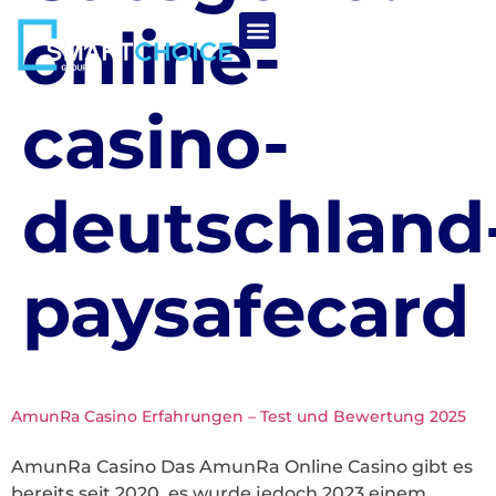
online-
casino-
deutschland
paysafecard
AmunRa Casino Erfahrungen – Test und Bewertung 2025
AmunRa Casino Das AmunRa Online Casino gibt es
bereits seit 2020, es wurde jedoch 2023 einem