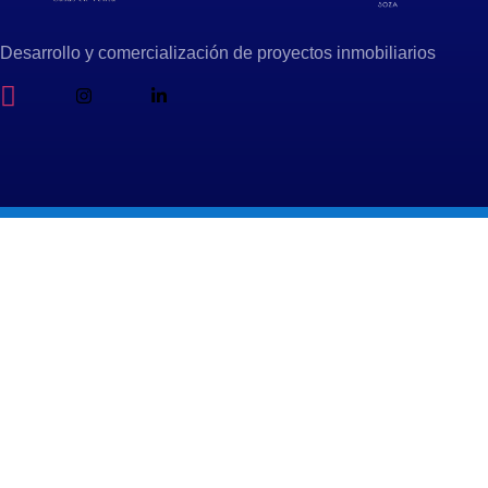
Desarrollo y comercialización de proyectos inmobiliarios