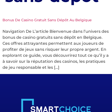
Bonus De Casino Gratuit Sans Dépôt Au Belgique
Navigation De L’article Bienvenue dans l’univers des
bonus de casino gratuits sans dépôt en Belgique.
Ces offres attrayantes permettent aux joueurs de
profiter de jeux sans risquer leur propre argent. En
explorant ce guide, vous découvrirez tout ce qu’il y a
à savoir sur la réputation des casinos, les pratiques
de jeu responsable et les […]