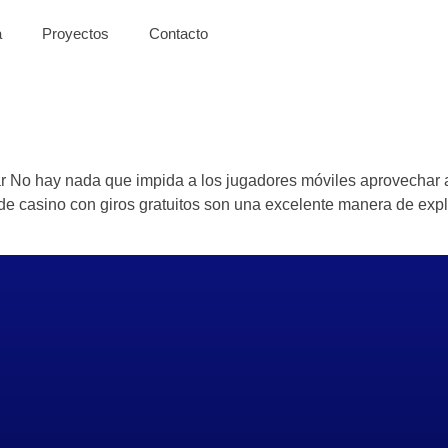
a
Proyectos
Contacto
 No hay nada que impida a los jugadores móviles aprovechar a
e casino con giros gratuitos son una excelente manera de explo