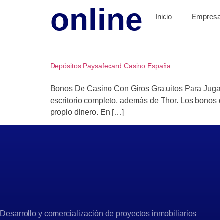
online
Inicio
Empres
Depósitos Paysafecard Casino España
Bonos De Casino Con Giros Gratuitos Para Jugar
escritorio completo, además de Thor. Los bonos d
propio dinero. En […]
Desarrollo y comercialización de proyectos inmobiliarios