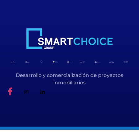
Desarrollo y comercialización de proyectos
inmobiliarios