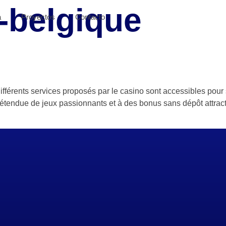
-belgique
a
Proyectos
Contacto
ifférents services proposés par le casino sont accessibles pou
endue de jeux passionnants et à des bonus sans dépôt attractif