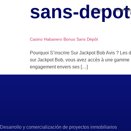
sans-depot
Inicio
Empres
Casino Habanero Bonus Sans Dépôt
Pourquoi S’inscrire Sur Jackpot Bob Avis ? Les d
sur Jackpot Bob, vous avez accès à une gamme ét
engagement envers ses […]
Desarrollo y comercialización de proyectos inmobiliarios