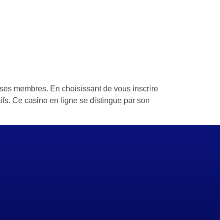
r ses membres. En choisissant de vous inscrire
s. Ce casino en ligne se distingue par son