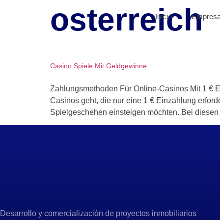
osterreich
Inicio
Empres
Casino Spiele Mit Geldgewinne
Zahlungsmethoden Für Online-Casinos Mit 1 € Ei
Casinos geht, die nur eine 1 € Einzahlung erford
Spielgeschehen einsteigen möchten. Bei diesen
Desarrollo y comercialización de proyectos inmobiliarios