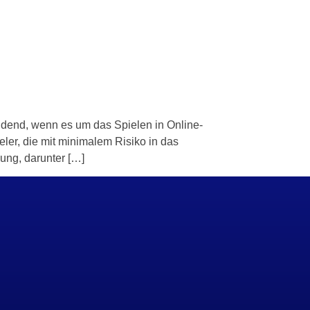
idend, wenn es um das Spielen in Online-
eler, die mit minimalem Risiko in das
ung, darunter […]