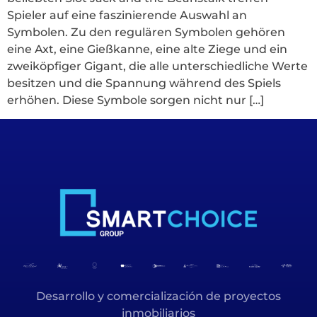
Spieler auf eine faszinierende Auswahl an
Symbolen. Zu den regulären Symbolen gehören
eine Axt, eine Gießkanne, eine alte Ziege und ein
zweiköpfiger Gigant, die alle unterschiedliche Werte
besitzen und die Spannung während des Spiels
erhöhen. Diese Symbole sorgen nicht nur […]
Desarrollo y comercialización de proyectos
inmobiliarios