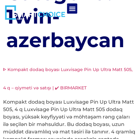
1win-
azerbaycan
ᐈ Kompakt dodaq boyası Luxvisage Pin Up Ultra Matt 505,
4 q – qiymeti və satışı | ✔️ BIRMARKET
Kompakt dodaq boyası Luxvisage Pin Up Ultra Matt
505, 4 q Luxvisage Pin Up Ultra Matt 505 dodaq
boyası, yüksək keyfiyyəti və möhtəşəm rəng çaları
ilə seçilən bir məhsuldur. Bu dodaq boyası, uzun
müddət davamlılıq və mat təsiri ilə tanınır. 4 qramlıq