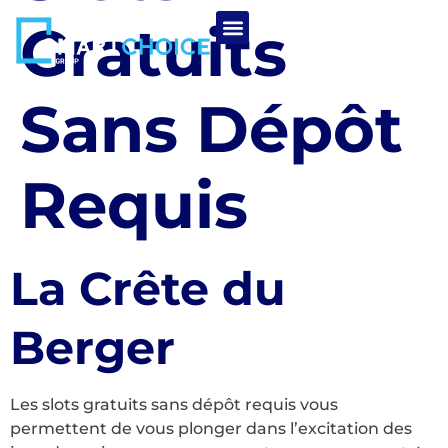
Gratuits
Sans Dépôt
Requis
La Crête du
Berger
Les slots gratuits sans dépôt requis vous
permettent de vous plonger dans l’excitation des