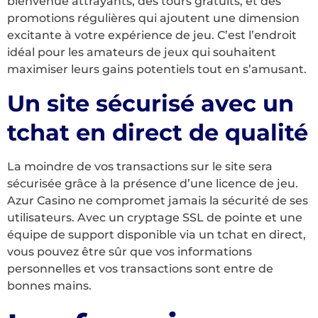
bienvenue attrayants, des tours gratuits, et des
promotions régulières qui ajoutent une dimension
excitante à votre expérience de jeu. C’est l’endroit
idéal pour les amateurs de jeux qui souhaitent
maximiser leurs gains potentiels tout en s’amusant.
Un site sécurisé avec un
tchat en direct de qualité
La moindre de vos transactions sur le site sera
sécurisée grâce à la présence d’une licence de jeu.
Azur Casino ne compromet jamais la sécurité de ses
utilisateurs. Avec un cryptage SSL de pointe et une
équipe de support disponible via un tchat en direct,
vous pouvez être sûr que vos informations
personnelles et vos transactions sont entre de
bonnes mains.