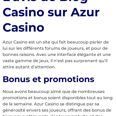
Casino sur Azur
Casino
Azur Casino est un site qui fait beaucoup parler de
lui sur les différents forums de joueurs, et pour de
bonnes raisons. Avec une interface élégante et une
vaste gamme de jeux, il n’est pas surprenant qu’il
attire autant d’attention.
Bonus et promotions
Nous avons beaucoup aimé que de nombreuses
promotions et bonus soient disponibles tout au long
de la semaine. Azur Casino se distingue par sa
générosité envers ses joueurs, offrant des bonus de