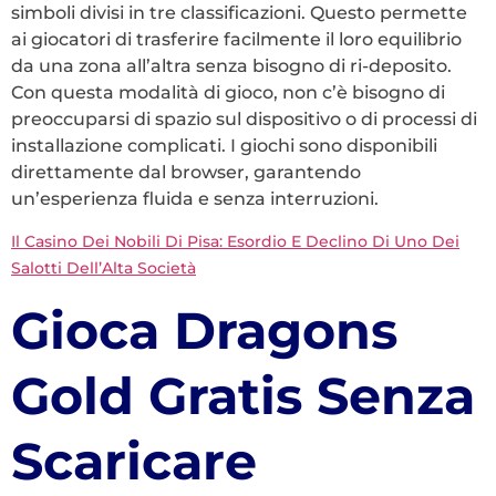
simboli divisi in tre classificazioni. Questo permette
ai giocatori di trasferire facilmente il loro equilibrio
da una zona all’altra senza bisogno di ri-deposito.
Con questa modalità di gioco, non c’è bisogno di
preoccuparsi di spazio sul dispositivo o di processi di
installazione complicati. I giochi sono disponibili
direttamente dal browser, garantendo
un’esperienza fluida e senza interruzioni.
Il Casino Dei Nobili Di Pisa: Esordio E Declino Di Uno Dei
Salotti Dell’Alta Società
Gioca Dragons
Gold Gratis Senza
Scaricare