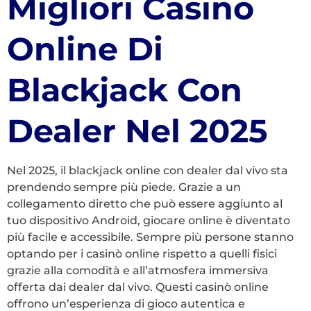
Migliori Casinò
Online Di
Blackjack Con
Dealer Nel 2025
Nel 2025, il blackjack online con dealer dal vivo sta
prendendo sempre più piede. Grazie a un
collegamento diretto che può essere aggiunto al
tuo dispositivo Android, giocare online è diventato
più facile e accessibile. Sempre più persone stanno
optando per i casinò online rispetto a quelli fisici
grazie alla comodità e all’atmosfera immersiva
offerta dai dealer dal vivo. Questi casinò online
offrono un’esperienza di gioco autentica e