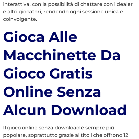
interattiva, con la possibilità di chattare con i dealer
e altri giocatori, rendendo ogni sessione unica e
coinvolgente.
Gioca Alle
Macchinette Da
Gioco Gratis
Online Senza
Alcun Download
Il gioco online senza download è sempre più
popolare, soprattutto grazie ai titoli che offrono 12