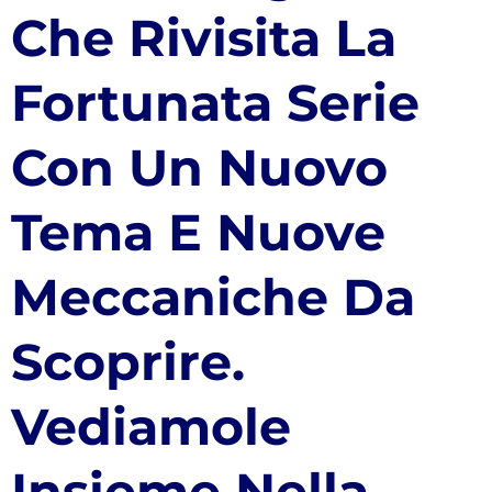
Che Rivisita La
Fortunata Serie
Con Un Nuovo
Tema E Nuove
Meccaniche Da
Scoprire.
Vediamole
Insieme Nella