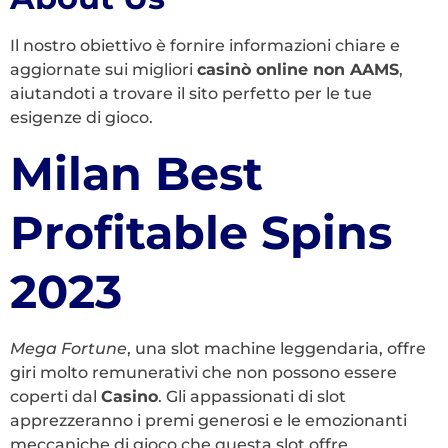
Il nostro obiettivo è fornire informazioni chiare e
aggiornate sui migliori
casinò online non AAMS
,
aiutandoti a trovare il sito perfetto per le tue
esigenze di gioco.
Milan Best
Profitable Spins
2023
Mega Fortune
, una slot machine leggendaria, offre
giri molto remunerativi che non possono essere
coperti dal
Casino
. Gli appassionati di slot
apprezzeranno i premi generosi e le emozionanti
meccaniche di gioco che questa slot offre.