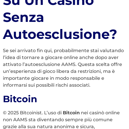
Su Un Casino
Senza
Autoesclusione?
Se sei arrivato fin qui, probabilmente stai valutando
l’idea di tornare a giocare online anche dopo aver
attivato l’autoesclusione AAMS. Questa scelta offre
un’esperienza di gioco libera da restrizioni, ma è
importante giocare in modo responsabile e
informarsi sui possibili rischi associati.
Bitcoin
© 2025 Bitcoinist. L’uso di
Bitcoin
nei casinò online
non AAMS sta diventando sempre più comune
grazie alla sua natura anonima e sicura,