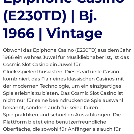
(E230TD) | Bj.
1966 | Vintage
Obwohl das Epiphone Casino (E230TD) aus dem Jahr
1966 ein wahres Juwel für Musikliebhaber ist, ist das
Cosmic Slot Casino ein Juwel für
Glücksspielenthusiasten. Dieses virtuelle Casino
kombiniert das Flair eines klassischen Casinos mit
der modernen Technologie, um ein einzigartiges
Spielerlebnis zu bieten. Das Cosmic Slot Casino ist
nicht nur für seine beeindruckende Spielauswahl
bekannt, sondern auch für seine fairen
Spielpraktiken und schnellen Auszahlungen. Die
Plattform bietet eine benutzerfreundliche
Oberfläche, die sowohl für Anfänger als auch für