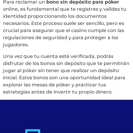
Para reclamar un
bono sin depósito para póker
online, es fundamental que te registres y valides tu
identidad proporcionando los documentos
necesarios. Este proceso suele ser sencillo, pero es
crucial para asegurar que el casino cumple con las
regulaciones de seguridad y para proteger a los
jugadores.
Una vez que tu cuenta esté verificada, podrás
disfrutar de los bonos sin depósito que te permitirán
jugar al póker sin tener que realizar un depósito
inicial. Estos bonos son una oportunidad ideal para
explorar las mesas de póker y practicar tus
estrategias antes de invertir tu propio dinero.