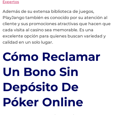
Expertos
Además de su extensa biblioteca de juegos,
PlayJango también es conocido por su atención al
cliente y sus promociones atractivas que hacen que
cada visita al casino sea memorable. Es una
excelente opción para quienes buscan variedad y
calidad en un solo lugar.
Cómo Reclamar
Un Bono Sin
Depósito De
Póker Online