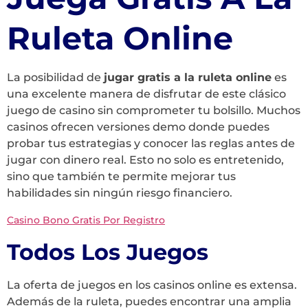
Ruleta Online
La posibilidad de
jugar gratis a la ruleta online
es
una excelente manera de disfrutar de este clásico
juego de casino sin comprometer tu bolsillo. Muchos
casinos ofrecen versiones demo donde puedes
probar tus estrategias y conocer las reglas antes de
jugar con dinero real. Esto no solo es entretenido,
sino que también te permite mejorar tus
habilidades sin ningún riesgo financiero.
Casino Bono Gratis Por Registro
Todos Los Juegos
La oferta de juegos en los casinos online es extensa.
Además de la ruleta, puedes encontrar una amplia