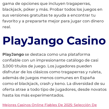
gama de opciones que incluyen tragaperras,
blackjack, póker y más. Probar todos los juegos en
sus versiones gratuitas te ayuda a encontrar tu
favorito y a prepararte mejor para jugar con dinero
real.
PlayJango Casino
PlayJango
se destaca como una plataforma
confiable con un impresionante catálogo de casi
3,000 títulos de juego. Los jugadores pueden
disfrutar de los clásicos como tragaperras y ruleta,
además de juegos menos comunes en España
como el blackjack, crash y keno. La diversidad de su
oferta atrae a todo tipo de jugadores, desde novatos
hasta los más experimentados.
Mejores Casinos Online Fiables De 2025: Selección De