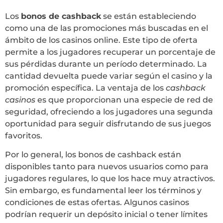
Los
bonos de cashback
se están estableciendo
como una de las promociones más buscadas en el
ámbito de los casinos online. Este tipo de oferta
permite a los jugadores recuperar un porcentaje de
sus pérdidas durante un período determinado. La
cantidad devuelta puede variar según el casino y la
promoción específica. La ventaja de los
cashback
casinos
es que proporcionan una especie de red de
seguridad, ofreciendo a los jugadores una segunda
oportunidad para seguir disfrutando de sus juegos
favoritos.
Por lo general, los bonos de cashback están
disponibles tanto para nuevos usuarios como para
jugadores regulares, lo que los hace muy atractivos.
Sin embargo, es fundamental leer los términos y
condiciones de estas ofertas. Algunos casinos
podrían requerir un depósito inicial o tener límites