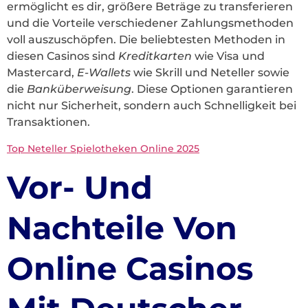
ermöglicht es dir, größere Beträge zu transferieren
und die Vorteile verschiedener Zahlungsmethoden
voll auszuschöpfen. Die beliebtesten Methoden in
diesen Casinos sind
Kreditkarten
wie Visa und
Mastercard,
E-Wallets
wie Skrill und Neteller sowie
die
Banküberweisung
. Diese Optionen garantieren
nicht nur Sicherheit, sondern auch Schnelligkeit bei
Transaktionen.
Top Neteller Spielotheken Online 2025
Vor- Und
Nachteile Von
Online Casinos