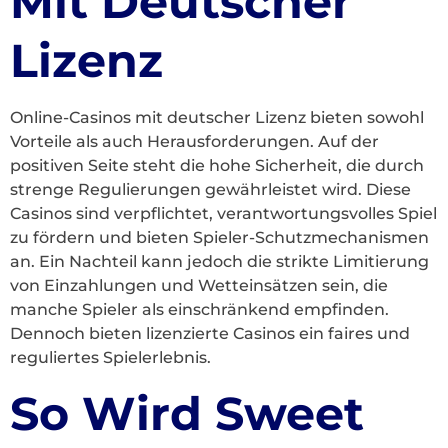
Mit Deutscher
Lizenz
Online-Casinos mit deutscher Lizenz bieten sowohl
Vorteile als auch Herausforderungen. Auf der
positiven Seite steht die hohe Sicherheit, die durch
strenge Regulierungen gewährleistet wird. Diese
Casinos sind verpflichtet, verantwortungsvolles Spiel
zu fördern und bieten Spieler-Schutzmechanismen
an. Ein Nachteil kann jedoch die strikte Limitierung
von Einzahlungen und Wetteinsätzen sein, die
manche Spieler als einschränkend empfinden.
Dennoch bieten lizenzierte Casinos ein faires und
reguliertes Spielerlebnis.
So Wird Sweet