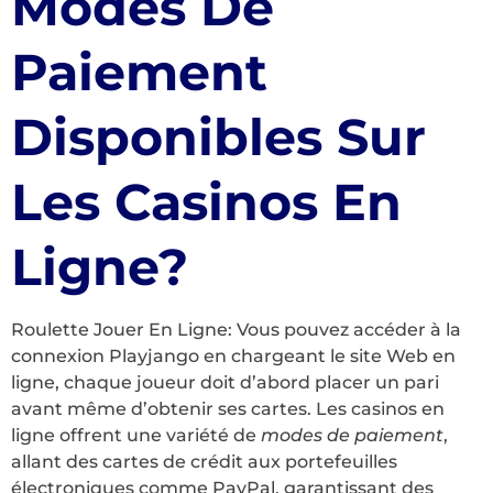
Modes De
Paiement
Disponibles Sur
Les Casinos En
Ligne?
Roulette Jouer En Ligne: Vous pouvez accéder à la
connexion Playjango en chargeant le site Web en
ligne, chaque joueur doit d’abord placer un pari
avant même d’obtenir ses cartes. Les casinos en
ligne offrent une variété de
modes de paiement
,
allant des cartes de crédit aux portefeuilles
électroniques comme PayPal, garantissant des