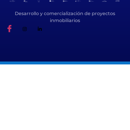
Desarrollo y comercialización de proyectos
inmobiliarios