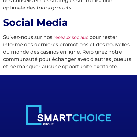
des conseils et des stratégies sur l’utilisation
optimale des
tours gratuits
.
Social Media
Suivez-nous sur nos
pour rester
réseaux sociaux
informé des dernières promotions et des nouvelles
du monde des casinos en ligne. Rejoignez notre
communauté pour échanger avec d’autres joueurs
et ne manquer aucune opportunité excitante.