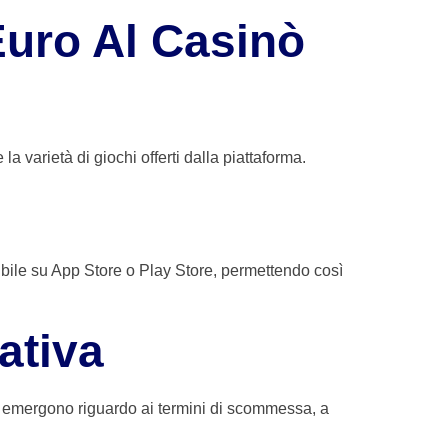
Euro Al Casinò
a varietà di giochi offerti dalla piattaforma.
onibile su App Store o Play Store, permettendo così
ativa
che emergono riguardo ai termini di scommessa, a