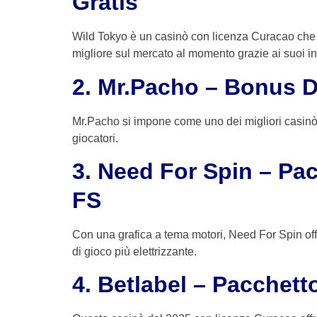
Gratis
Wild Tokyo è un casinò con licenza Curacao che si
migliore sul mercato al momento grazie ai suoi in
2. Mr.Pacho – Bonus D
Mr.Pacho si impone come uno dei migliori casinò
giocatori.
3. Need For Spin – Pa
FS
Con una grafica a tema motori, Need For Spin offr
di gioco più elettrizzante.
4. Betlabel – Pacchet