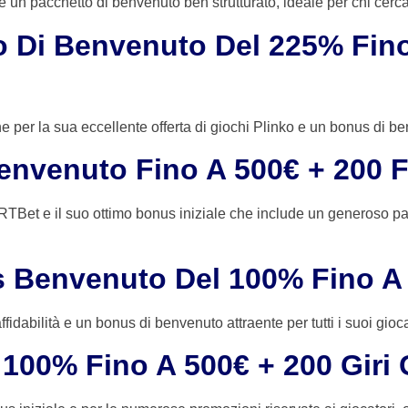
un pacchetto di benvenuto ben strutturato, ideale per chi cerca u
to Di Benvenuto Del 225% Fin
e per la sua eccellente offerta di giochi Plinko e un bonus di be
envenuto Fino A 500€ + 200 
 RTBet e il suo ottimo bonus iniziale che include un generoso 
Benvenuto Del 100% Fino A 5
idabilità e un bonus di benvenuto attraente per tutti i suoi gioc
 100% Fino A 500€ + 200 Giri 