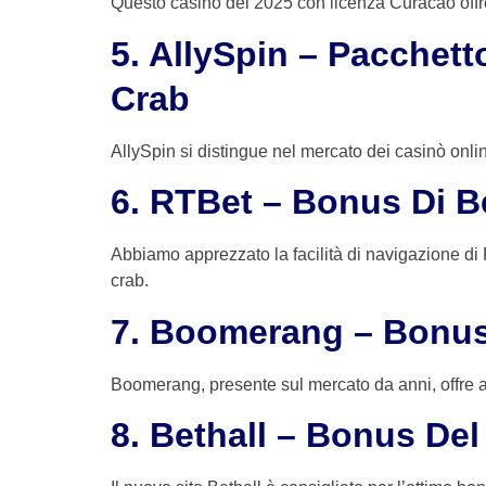
Questo casinò del 2025 con licenza Curacao offre 
5. AllySpin – Pacchet
Crab
AllySpin si distingue nel mercato dei casinò onlin
6. RTBet – Bonus Di B
Abbiamo apprezzato la facilità di navigazione di
crab.
7. Boomerang – Bonus 
Boomerang, presente sul mercato da anni, offre aff
8. Bethall – Bonus Del