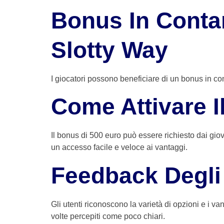
Bonus In Contan
Slotty Way
I giocatori possono beneficiare di un bonus in cont
Come Attivare 
Il bonus di 500 euro può essere richiesto dai giov
un accesso facile e veloce ai vantaggi.
Feedback Degli 
Gli utenti riconoscono la varietà di opzioni e i 
volte percepiti come poco chiari.