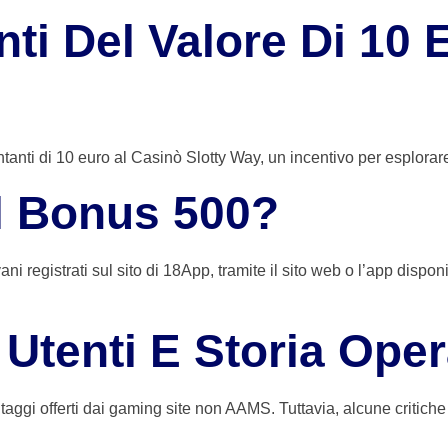
ti Del Valore Di 10 
anti di 10 euro al Casinò Slotty Way, un incentivo per esplorare l
Il Bonus 500?
ani registrati sul sito di 18App, tramite il sito web o l’app disp
Utenti E Storia Oper
vantaggi offerti dai gaming site non AAMS. Tuttavia, alcune criti