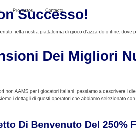
 Con Successo!
a
Proyectos
Contacto
venuto nella nostra piattaforma di gioco d’azzardo online, dove potr
sioni Dei Migliori N
tori non AAMS per i giocatori italiani, passiamo a descrivere i di
ieme i dettagli di questi operatori che abbiamo selezionato con i 
etto Di Benvenuto Del 250% F