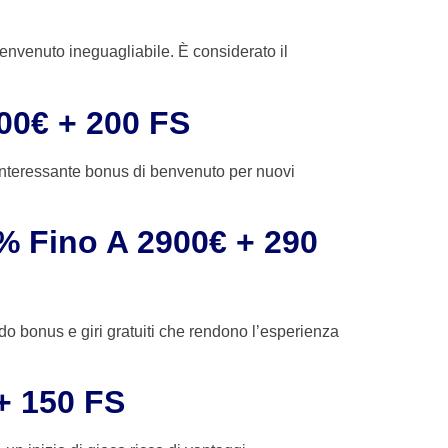
benvenuto ineguagliabile. È considerato il
00€ + 200 FS
interessante bonus di benvenuto per nuovi
% Fino A 2900€ + 290
do bonus e giri gratuiti che rendono l’esperienza
+ 150 FS