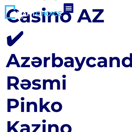
Casino AZ
✔️
Azərbaycan
Rəsmi
Pinko
Kazino