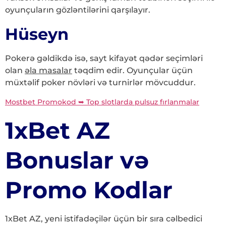
oyunçuların gözləntilərini qarşılayır.
Hüseyn
Pokerə gəldikdə isə, sayt kifayət qədər seçimləri
olan
əla masalar
təqdim edir. Oyunçular üçün
müxtəlif poker növləri və turnirlər mövcuddur.
Mostbet Promokod ➥ Top slotlarda pulsuz fırlanmalar
1xBet AZ
Bonuslar və
Promo Kodlar
1xBet AZ, yeni istifadəçilər üçün bir sıra cəlbedici