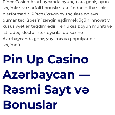
Pinco Casino Azərbaycanda oyunçulara geniş oyun
seçimləri və sərfəli bonuslar təklif edən etibarlı bir
platformadır.
Pinco Casino
oyunçulara onlayn
qumar təcrübəsini zənginləşdirmək üçün innovativ
xüsusiyyətlər təqdim edir. Təhlükəsiz oyun mühiti və
istifadəçi dostu interfeysi ilə, bu kazino
Azərbaycanda geniş yayılmış və populyar bir
seçimdir.
Pin Up Casino
Azərbaycan —
Rəsmi Sayt və
Bonuslar