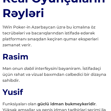
Rəyləri
1Win Poker-in Azərbaycan üzrə bu icmalına öz
təcrübələri və bacarıqlarından istifadə edərək
platformanı sınaqdan keçirən qumar eksperləri
zəmanət verir.
Rasim
Mən onun
dəbli interfeysini
bəyənirəm. İstifadəçi
üçün rahat və vizual baxımdan cəlbedici bir dizayna
sahibdir.
Yusif
Funksiyaları olan
güclü idman bukmeykeridir
.
Yüksək əmsallar və geniş idman tədbirləri seçimi ilə