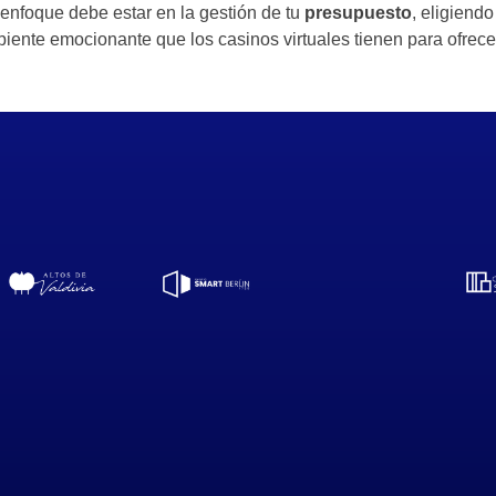
 enfoque debe estar en la gestión de tu
presupuesto
, eligiend
biente emocionante que los casinos virtuales tienen para ofrece