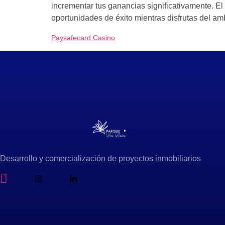
incrementar tus ganancias significativamente. El
oportunidades de éxito mientras disfrutas del am
Paysafecard Casino
Desarrollo y comercialización de proyectos inmobiliarios