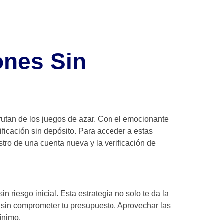
ones Sin
rutan de los juegos de azar. Con el emocionante
icación sin depósito. Para acceder a estas
tro de una cuenta nueva y la verificación de
 riesgo inicial. Esta estrategia no solo te da la
sin comprometer tu presupuesto. Aprovechar las
ínimo.