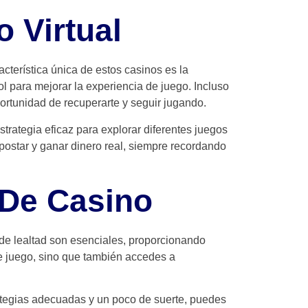
 Virtual
acterística única de estos casinos es la
l para mejorar la experiencia de juego. Incluso
rtunidad de recuperarte y seguir jugando.
trategia eficaz para explorar diferentes juegos
postar y ganar dinero real, siempre recordando
 De Casino
s de lealtad son esenciales, proporcionando
de juego, sino que también accedes a
ategias adecuadas y un poco de suerte, puedes