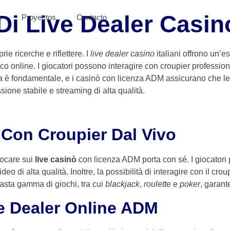
Di Live Dealer Casino
a
Proyectos
Contacto
ie ricerche e riflettere. I
live dealer casino
italiani offrono un’
oco online. I giocatori possono interagire con croupier professio
 è fondamentale, e i casinò con licenza ADM assicurano che le tra
one stabile e streaming di alta qualità.
 Con Croupier Dal Vivo
iocare sui
live casinò
con licenza ADM porta con sé. I giocatori
deo di alta qualità. Inoltre, la possibilità di interagire con il cro
asta gamma di giochi, tra cui
blackjack
,
roulette
e
poker
, garant
e Dealer Online ADM