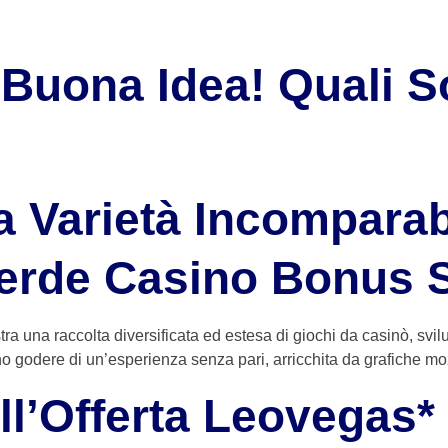
Buona Idea! Quali S
a Varietà Incomparab
erde Casino Bonus 
ra una raccolta diversificata ed estesa di giochi da casinò, svilup
ssono godere di un’esperienza senza pari, arricchita da grafiche 
ll’Offerta Leovegas*