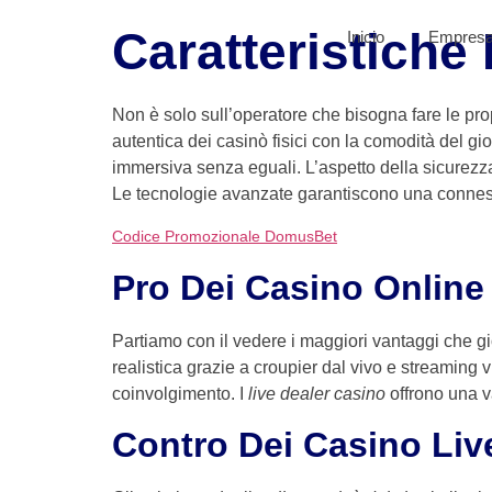
Caratteristiche 
Inicio
Empres
Non è solo sull’operatore che bisogna fare le propr
autentica dei casinò fisici con la comodità del gi
immersiva senza eguali. L’aspetto della sicurezza
Le tecnologie avanzate garantiscono una connessi
Codice Promozionale DomusBet
Pro Dei Casino Online
Partiamo con il vedere i maggiori vantaggi che g
realistica grazie a croupier dal vivo e streaming vi
coinvolgimento. I
live dealer casino
offrono una v
Contro Dei Casino Liv