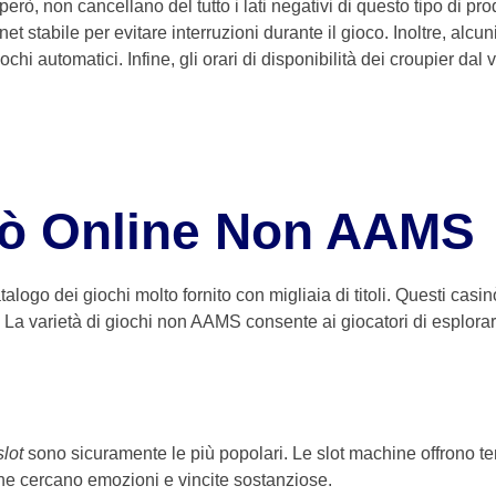
 però, non cancellano del tutto i lati negativi di questo tipo di pr
et stabile per evitare interruzioni durante il gioco. Inoltre, alcun
giochi automatici. Infine, gli orari di disponibilità dei croupier d
nò Online Non AAMS
alogo dei giochi molto fornito con migliaia di titoli. Questi casi
ipi. La varietà di giochi non AAMS consente ai giocatori di esplor
slot
sono sicuramente le più popolari. Le slot machine offrono tem
che cercano emozioni e vincite sostanziose.