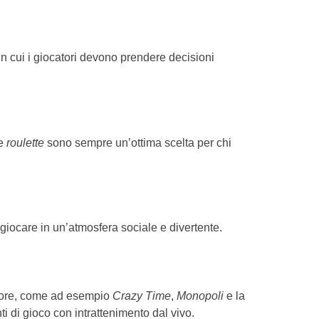
in cui i giocatori devono prendere decisioni
e
roulette
sono sempre un’ottima scelta per chi
 giocare in un’atmosfera sociale e divertente.
atore, come ad esempio
Crazy Time
,
Monopoli
e la
i di gioco con intrattenimento dal vivo.