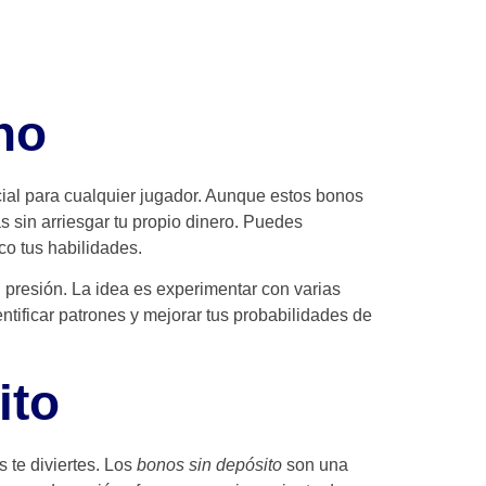
no
al para cualquier jugador. Aunque estos bonos
sin arriesgar tu propio dinero. Puedes
co tus habilidades.
 presión. La idea es experimentar con varias
entificar patrones y mejorar tus probabilidades de
ito
 te diviertes. Los
bonos sin depósito
son una