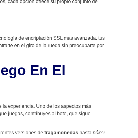
os, cada opción ofrece su propio conjunto de
ecnología de encriptación SSL más avanzada, tus
arte en el giro de la rueda sin preocuparte por
ego En El
de la experiencia. Uno de los aspectos más
ue juegas, contribuyes al bote, que sigue
erentes versiones de
tragamonedas
hasta
póker