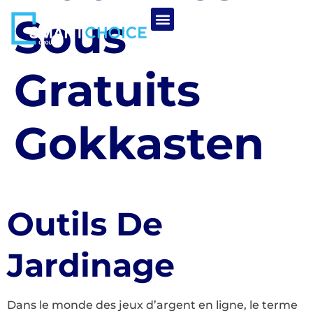
Sous
Gratuits
Gokkasten
Outils De
Jardinage
Dans le monde des jeux d’argent en ligne, le terme