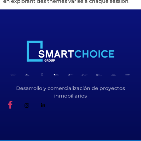
en explorant des thèmes variés à chaque session.
Desarrollo y comercialización de proyectos
inmobiliarios