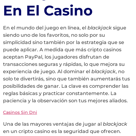
En El Casino
En el mundo del juego en línea, el
blackjack
sigue
siendo uno de los favoritos, no solo por su
simplicidad sino también por la estrategia que se
puede aplicar. A medida que más cripto casinos
aceptan PayPal, los jugadores disfrutan de
transacciones seguras y rápidas, lo que mejora su
experiencia de juego. Al dominar el
blackjack
, no
solo te divertirás, sino que también aumentarás tus
posibilidades de ganar. La clave es comprender las
reglas básicas y practicar constantemente. La
paciencia y la observación son tus mejores aliados.
Casinos Sin Dni
Una de las mayores ventajas de jugar al
blackjack
en un cripto casino es la seguridad que ofrecen.