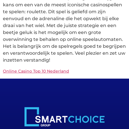
kans om een van de meest iconische casinospellen
te spelen: roulette. Dit spel is geliefd om zijn
eenvoud en de adrenaline die het opwekt bij elke
draai van het wiel. Met de juiste strategie en een
beetje geluk is het mogelijk om een grote
overwinning te behalen op online speelautomaten.
Het is belangrijk om de spelregels goed te begrijpen
en verantwoordelijk te spelen. Veel plezier en zet uw
inzetten verstandig!
Online Casino Top 10 Nederland