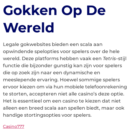
Gokken Op De
Wereld
Legale gokwebsites bieden een scala aan
opwindende spelopties voor spelers over de hele
wereld. Deze platforms hebben vaak een
Tetris
–stijl
functie die bijzonder gunstig kan zijn voor spelers
die op zoek zijn naar een dynamische en
meeslepende ervaring. Hoewel sommige spelers
ervoor kiezen om via hun mobiele telefoonrekening
te storten, accepteren niet alle casino’s deze optie.
Het is essentieel om een casino te kiezen dat niet
alleen een breed scala aan spellen biedt, maar ook
handige stortingsopties voor spelers.
Casino777