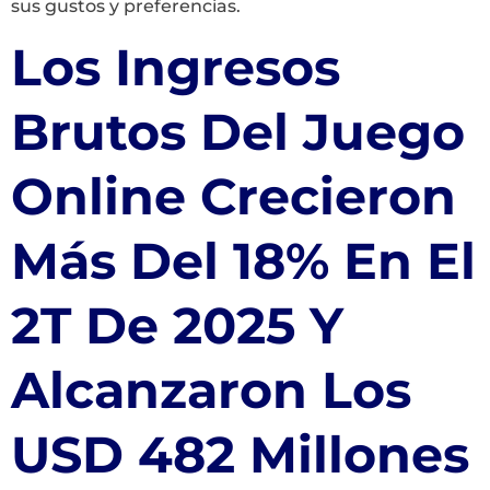
sus gustos y preferencias.
Los Ingresos
Brutos Del Juego
Online Crecieron
Más Del 18% En El
2T De 2025 Y
Alcanzaron Los
USD 482 Millones