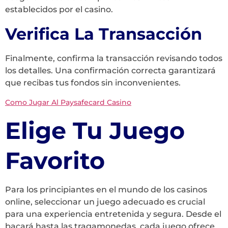
establecidos por el casino.
Verifica La Transacción
Finalmente, confirma la transacción revisando todos
los detalles. Una confirmación correcta garantizará
que recibas tus fondos sin inconvenientes.
Como Jugar Al Paysafecard Casino
Elige Tu Juego
Favorito
Para los principiantes en el mundo de los casinos
online, seleccionar un juego adecuado es crucial
para una experiencia entretenida y segura. Desde el
bacará hasta las tragamonedas, cada juego ofrece