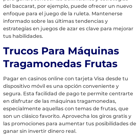
del baccarat, por ejemplo, puede ofrecer un nuevo
enfoque para el juego de la ruleta. Mantenerse
informado sobre las últimas tendencias y
estrategias en juegos de azar es clave para mejorar
tus habilidades.
Trucos Para Máquinas
Tragamonedas Frutas
Pagar en casinos online con tarjeta Visa desde tu
dispositivo móvil es una opción conveniente y
segura. Esta facilidad de pago te permite centrarte
en disfrutar de las máquinas tragamonedas,
especialmente aquellas con temas de frutas, que
son un clásico favorito. Aprovecha los giros gratis y
las promociones para aumentar tus posibilidades de
ganar sin invertir dinero real.