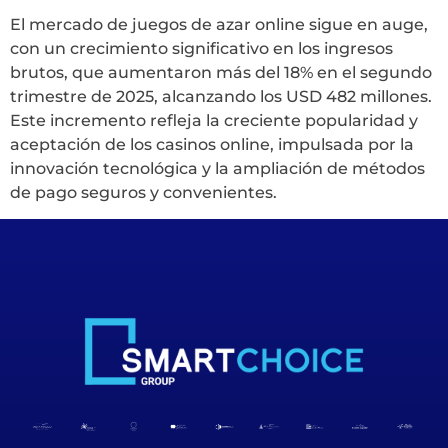
El mercado de juegos de azar online sigue en auge,
con un crecimiento significativo en los ingresos
brutos, que aumentaron más del 18% en el segundo
trimestre de 2025, alcanzando los USD 482 millones.
Este incremento refleja la creciente popularidad y
aceptación de los casinos online, impulsada por la
innovación tecnológica y la ampliación de métodos
de pago seguros y convenientes.