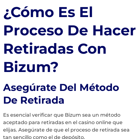
¿Cómo Es El
Proceso De Hacer
Retiradas Con
Bizum?
Asegúrate Del Método
De Retirada
Es esencial verificar que Bizum sea un método
aceptado para retiradas en el casino online que
elijas. Asegúrate de que el proceso de retirada sea
tan sencillo como el de depósito.