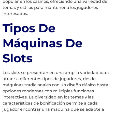
popular en los casinos, ofreciendo una variedad de
temas y estilos para mantener a los jugadores
interesados.
Tipos De
Máquinas De
Slots
Los slots se presentan en una amplia variedad para
atraer a diferentes tipos de jugadores, desde
máquinas tradicionales con un diseño clásico hasta
opciones modernas con múltiples funciones
interactivas. La diversidad en los temas y las
características de bonificación permite a cada
jugador encontrar una máquina que se adapte a