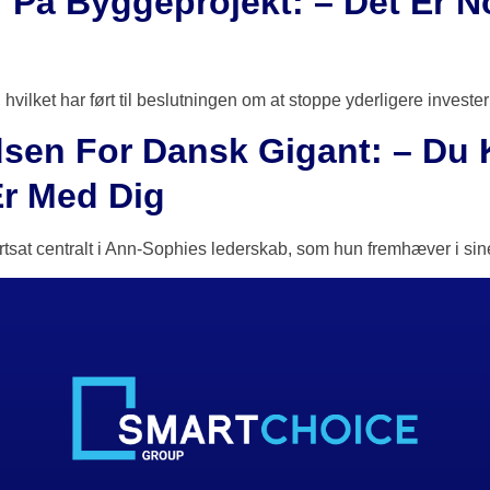
r På Byggeprojekt: – Det Er N
 hvilket har ført til beslutningen om at stoppe yderligere investe
dsen For Dansk Gigant: – Du
Er Med Dig
t centralt i Ann-Sophies lederskab, som hun fremhæver i sine t