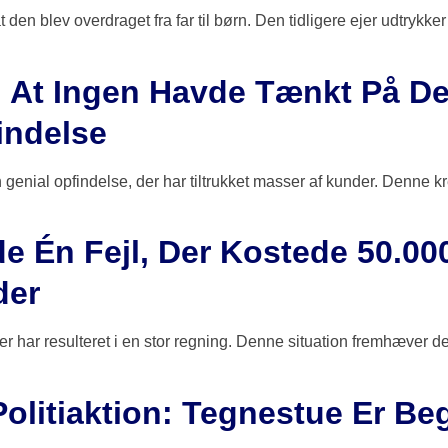
t den blev overdraget fra far til børn. Den tidligere ejer udtrykk
, At Ingen Havde Tænkt På De
indelse
n genial opfindelse, der har tiltrukket masser af kunder. Denne k
e Én Fejl, Der Kostede 50.000 
der
r har resulteret i en stor regning. Denne situation fremhæver d
Politiaktion: Tegnestue Er B