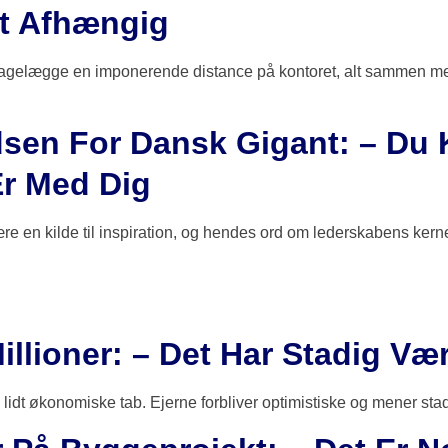
lt Afhængig
ilbagelægge en imponerende distance på kontoret, alt sammen m
dsen For Dansk Gigant: – Du
Er Med Dig
ære en kilde til inspiration, og hendes ord om lederskabens ker
Millioner: – Det Har Stadig V
g lidt økonomiske tab. Ejerne forbliver optimistiske og mener stad