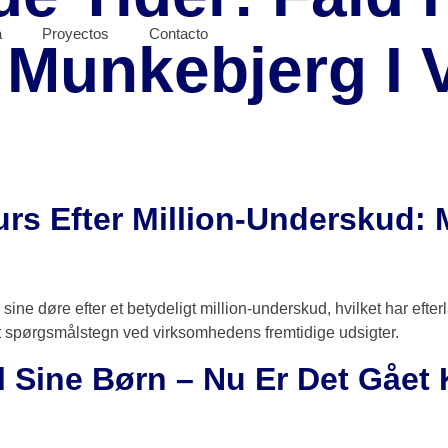
a
Proyectos
Contacto
Munkebjerg I V
rs Efter Million-Underskud: 
 sine døre efter et betydeligt million-underskud, hvilket har ef
at spørgsmålstegn ved virksomhedens fremtidige udsigter.
l Sine Børn – Nu Er Det Gået