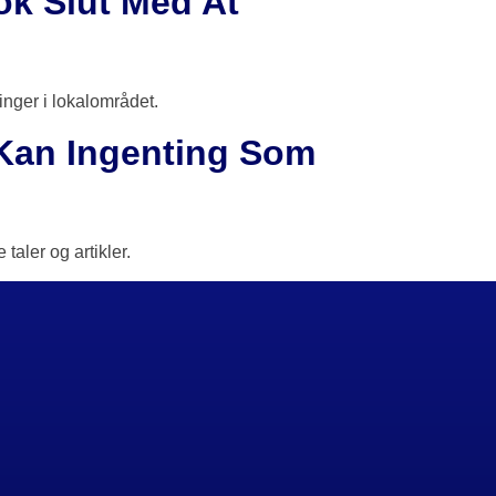
ok Slut Med At
ringer i lokalområdet.
 Kan Ingenting Som
aler og artikler.