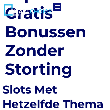
Gratis
Bonussen
Zonder
Storting
Slots Met
Hetzelfde Thema