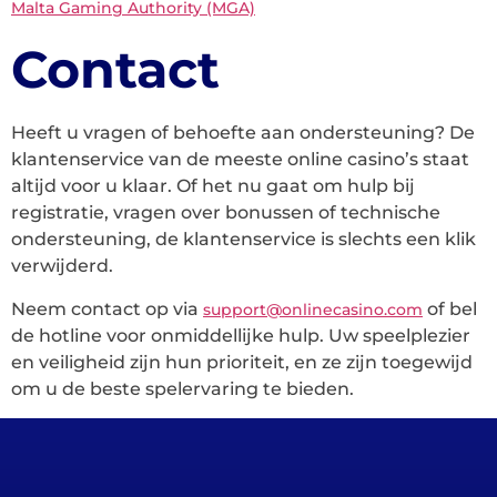
Malta Gaming Authority (MGA)
Contact
Heeft u vragen of behoefte aan ondersteuning? De
klantenservice van de meeste online casino’s staat
altijd voor u klaar. Of het nu gaat om hulp bij
registratie, vragen over bonussen of technische
ondersteuning, de klantenservice is slechts een klik
verwijderd.
Neem contact op via
of bel
support@onlinecasino.com
de hotline voor onmiddellijke hulp. Uw speelplezier
en veiligheid zijn hun prioriteit, en ze zijn toegewijd
om u de beste spelervaring te bieden.