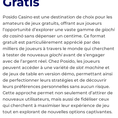
Gratis
Posido Casino est une destination de choix pour les
amateurs de jeux gratuits, offrant aux joueurs
l’opportunité d’explorer une vaste gamme de
giochi
da casinò
sans dépenser un centime. Ce format
gratuit est particulièrement apprécié par des
milliers de joueurs à travers le monde qui cherchent
à tester de nouveaux
giochi
avant de s’engager
avec de l’argent réel. Chez Posido, les joueurs
peuvent accéder à une variété de
slot machine
et
de jeux de table en version démo, permettant ainsi
de perfectionner leurs stratégies et de découvrir
leurs préférences personnelles sans aucun risque.
Cette approche permet non seulement d’attirer de
nouveaux utilisateurs, mais aussi de fidéliser ceux
qui cherchent à maximiser leur expérience de jeu
tout en explorant de nouvelles options captivantes.