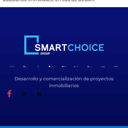
Desarrollo y comercialización de proyectos
inmobiliarios