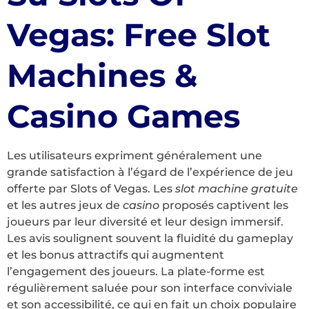
Vegas: Free Slot
Machines &
Casino Games
Les utilisateurs expriment généralement une
grande satisfaction à l’égard de l’expérience de jeu
offerte par Slots of Vegas. Les
slot machine gratuite
et les autres jeux de
casino
proposés captivent les
joueurs par leur diversité et leur design immersif.
Les avis soulignent souvent la fluidité du gameplay
et les bonus attractifs qui augmentent
l’engagement des joueurs. La plate-forme est
régulièrement saluée pour son interface conviviale
et son accessibilité, ce qui en fait un choix populaire