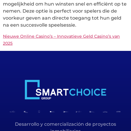
mogelijkheid om hun winsten snel en efficiënt op te
nemen. Deze optie is perfect voor spelers die de
voorkeur geven aan directe toegang tot hun geld
na een succesvolle speelsessie.
Nieuwe Online Casino’s – Innovatieve Geld Casino’s van
2025
Desarrollo y comercialización de proyectos