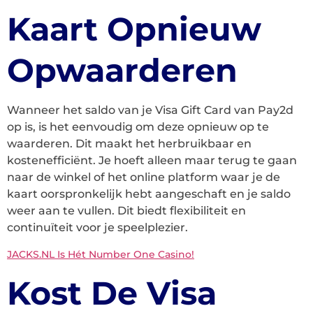
Kaart Opnieuw
Opwaarderen
Wanneer het saldo van je Visa Gift Card van Pay2d
op is, is het eenvoudig om deze opnieuw op te
waarderen. Dit maakt het herbruikbaar en
kostenefficiënt. Je hoeft alleen maar terug te gaan
naar de winkel of het online platform waar je de
kaart oorspronkelijk hebt aangeschaft en je saldo
weer aan te vullen. Dit biedt flexibiliteit en
continuïteit voor je speelplezier.
JACKS.NL Is Hét Number One Casino!
Kost De Visa