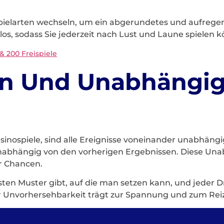
ielarten wechseln, um ein abgerundetes und aufregen
os, sodass Sie jederzeit nach Lust und Laune spielen 
 200 Freispiele
n Und Unabhängig
sinospiele, sind alle Ereignisse voneinander unabhängi
unabhängig von den vorherigen Ergebnissen. Diese Una
er Chancen.
esten Muster gibt, auf die man setzen kann, und jeder D
r Unvorhersehbarkeit trägt zur Spannung und zum Reiz 