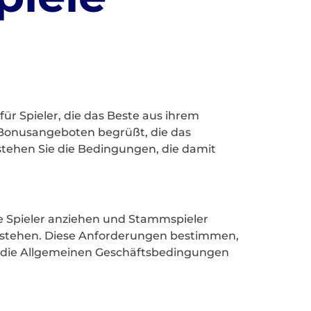
ür Spieler, die das Beste aus ihrem
n Bonusangeboten begrüßt, die das
rstehen Sie die Bedingungen, die damit
neue Spieler anziehen und Stammspieler
rstehen. Diese Anforderungen bestimmen,
f, die Allgemeinen Geschäftsbedingungen