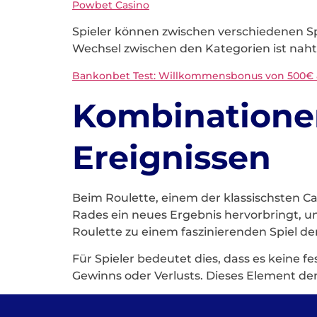
Powbet Casino
Spieler können zwischen verschiedenen Sp
Wechsel zwischen den Kategorien ist nahtl
Bankonbet Test: Willkommensbonus von 500€ &
Kombinatione
Ereignissen
Beim Roulette, einem der klassischsten Ca
Rades ein neues Ergebnis hervorbringt, 
Roulette zu einem faszinierenden Spiel d
Für Spieler bedeutet dies, dass es keine f
Gewinns oder Verlusts. Dieses Element de