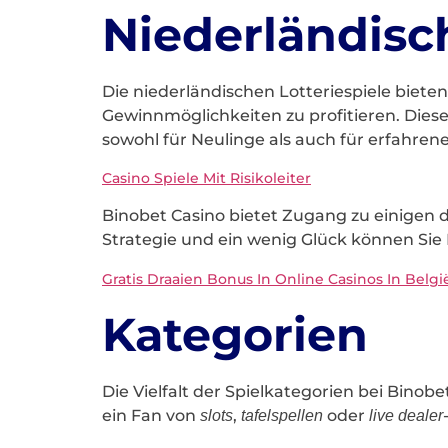
Niederländisch
Die niederländischen Lotteriespiele bieten 
Gewinnmöglichkeiten zu profitieren. Diese 
sowohl für Neulinge als auch für erfahrene 
Casino Spiele Mit Risikoleiter
Binobet Casino bietet Zugang zu einigen d
Strategie und ein wenig Glück können Si
Gratis Draaien Bonus In Online Casinos In Belgi
Kategorien
Die Vielfalt der Spielkategorien bei Binob
ein Fan von
,
oder
slots
tafelspellen
live dealer