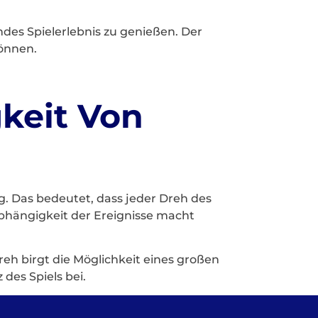
des Spielerlebnis zu genießen. Der
können.
keit Von
g. Das bedeutet, dass jeder Dreh des
bhängigkeit der Ereignisse macht
reh birgt die Möglichkeit eines großen
des Spiels bei.