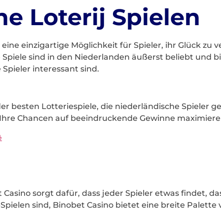
e Loterij Spielen
eine einzigartige Möglichkeit für Spieler, ihr Glück zu 
Spiele sind in den Niederlanden äußerst beliebt und bie
Spieler interessant sind.
er besten Lotteriespiele, die niederländische Spieler g
e Ihre Chancen auf beeindruckende Gewinne maximiere
ë
et Casino sorgt dafür, dass jeder Spieler etwas findet,
-Spielen sind, Binobet Casino bietet eine breite Palette