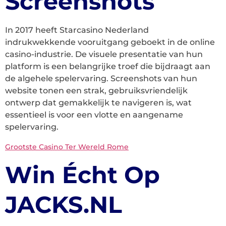
Screenshots
In 2017 heeft Starcasino Nederland
indrukwekkende vooruitgang geboekt in de online
casino-industrie. De visuele presentatie van hun
platform is een belangrijke troef die bijdraagt aan
de algehele spelervaring. Screenshots van hun
website tonen een strak, gebruiksvriendelijk
ontwerp dat gemakkelijk te navigeren is, wat
essentieel is voor een vlotte en aangename
spelervaring.
Grootste Casino Ter Wereld Rome
Win Écht Op
JACKS.NL