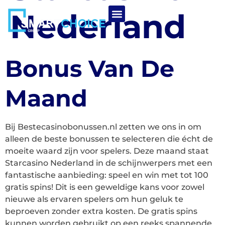
Nederland
Bonus Van De
Maand
Bij Bestecasinobonussen.nl zetten we ons in om
alleen de beste bonussen te selecteren die écht de
moeite waard zijn voor spelers. Deze maand staat
Starcasino Nederland in de schijnwerpers met een
fantastische aanbieding: speel en win met tot 100
gratis spins! Dit is een geweldige kans voor zowel
nieuwe als ervaren spelers om hun geluk te
beproeven zonder extra kosten. De gratis spins
kunnen worden gebruikt op een reeks spannende