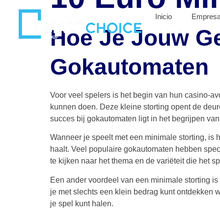
Inicio
Empres
Hoe Je Jouw Ge
Gokautomaten
Voor veel spelers is het begin van hun casino-a
kunnen doen. Deze kleine storting opent de deur
succes bij gokautomaten ligt in het begrijpen va
Wanneer je speelt met een minimale storting, is 
haalt. Veel populaire gokautomaten hebben speci
te kijken naar het thema en de variëteit die het s
Een ander voordeel van een minimale storting is d
je met slechts een klein bedrag kunt ontdekken w
je spel kunt halen.