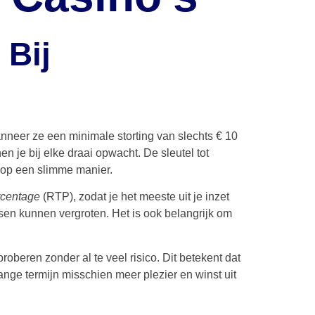
Bij
neer ze een minimale storting van slechts € 10
je bij elke draai opwacht. De sleutel tot
t op een slimme manier.
rcentage
(RTP), zodat je het meeste uit je inzet
sen kunnen vergroten. Het is ook belangrijk om
roberen zonder al te veel risico. Dit betekent dat
nge termijn misschien meer plezier en winst uit