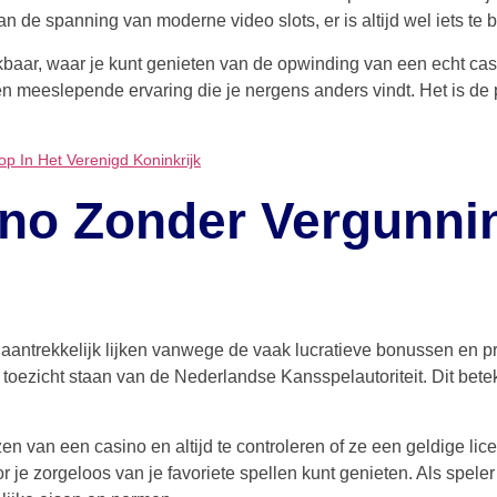
aan de spanning van moderne video slots, er is altijd wel iets te 
kbaar, waar je kunt genieten van de opwinding van een echt casi
en meeslepende ervaring die je nergens anders vindt. Het is de
op In Het Verenigd Koninkrijk
ino Zonder Vergunnin
ntrekkelijk lijken vanwege de vaak lucratieve bonussen en prom
 toezicht staan van de Nederlandse Kansspelautoriteit. Dit beteke
iezen van een casino en altijd te controleren of ze een geldige 
e zorgeloos van je favoriete spellen kunt genieten. Als speler 