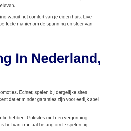
beleven.
no vanuit het comfort van je eigen huis. Live
 perfecte manier om de spanning en sfeer van
g In Nederland,
oties. Echter, spelen bij dergelijke sites
nt dat er minder garanties zijn voor eerlijk spel
licentie hebben. Goksites met een vergunning
is het van cruciaal belang om te spelen bij