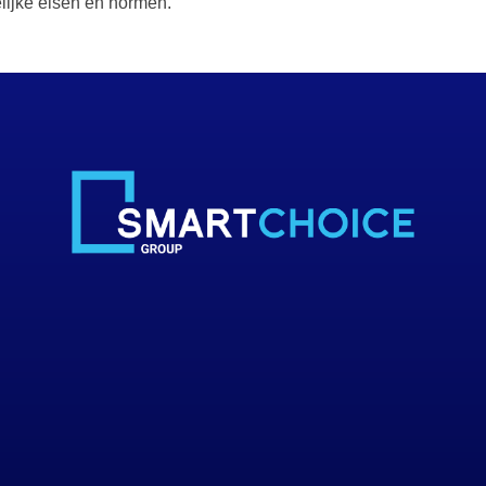
lijke eisen en normen.