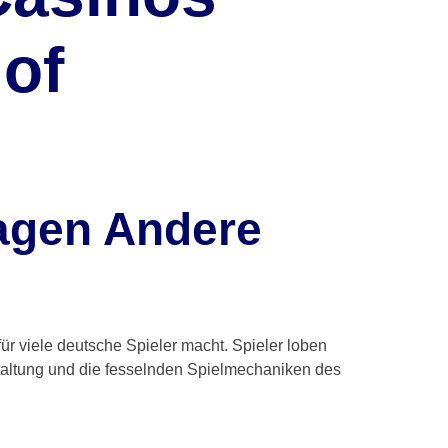
 of
agen Andere
für viele deutsche Spieler macht. Spieler loben
taltung und die fesselnden Spielmechaniken des