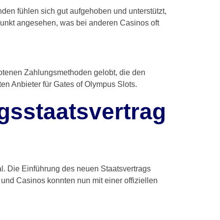
nden fühlen sich gut aufgehoben und unterstützt,
punkt angesehen, was bei anderen Casinos oft
botenen Zahlungsmethoden gelobt, die den
en Anbieter für Gates of Olympus Slots.
gsstaatsvertrag
gal. Die Einführung des neuen Staatsvertrags
und Casinos konnten nun mit einer offiziellen