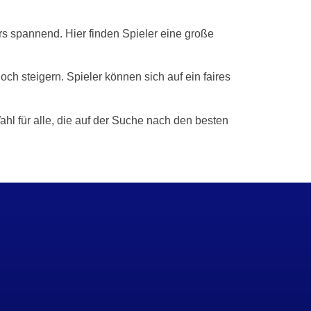
rs spannend. Hier finden Spieler eine große
h steigern. Spieler können sich auf ein faires
hl für alle, die auf der Suche nach den besten