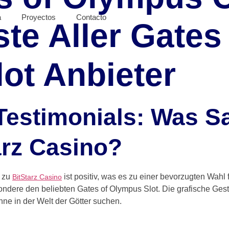
a
Proyectos
Contacto
ste Aller Gates
ot Anbieter
Testimonials: Was S
arz Casino?
 zu
ist positiv, was es zu einer bevorzugten Wahl 
BitStarz Casino
ndere den beliebten Gates of Olympus Slot. Die grafische Ges
ähne in der Welt der Götter suchen.