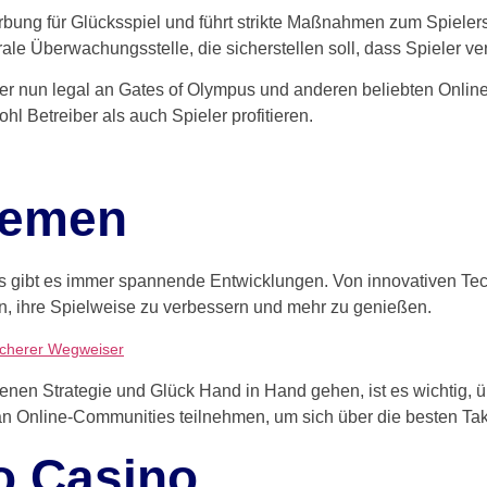
rbung für Glücksspiel und führt strikte Maßnahmen zum Spieler
rale Überwachungsstelle, die sicherstellen soll, dass Spieler 
 nun legal an Gates of Olympus und anderen beliebten Online
l Betreiber als auch Spieler profitieren.
hemen
s gibt es immer spannende Entwicklungen. Von innovativen Tech
en, ihre Spielweise zu verbessern und mehr zu genießen.
Sicherer Wegweiser
nen Strategie und Glück Hand in Hand gehen, ist es wichtig, üb
an Online-Communities teilnehmen, um sich über die besten Tak
o Casino