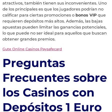
atractivos, también tienen sus inconvenientes. Uno
de los principales es que los jugadores podrían no
calificar para ciertas promociones o
bonos VIP
que
requieren depósitos más altos. Además, las bajas
apuestas pueden limitar las ganancias potenciales,
lo que puede no ser ideal para aquellos que buscan
obtener grandes premios.
Gute Online Casinos Paysafecard
Preguntas
Frecuentes sobre
los Casinos con
Depósitos 1 Euro