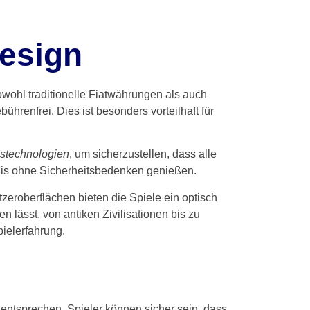
Design
wohl traditionelle Fiatwährungen als auch
renfrei. Dies ist besonders vorteilhaft für
stechnologien
, um sicherzustellen, dass alle
bnis ohne Sicherheitsbedenken genießen.
eroberflächen bieten die Spiele ein optisch
n lässt, von antiken Zivilisationen bis zu
pielerfahrung.
 entsprechen. Spieler können sicher sein, dass