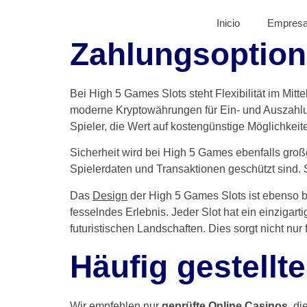
Inicio
Empres
Zahlungsoption
Bei High 5 Games Slots steht Flexibilität im Mit
moderne Kryptowährungen für Ein- und Auszahlung
Spieler, die Wert auf kostengünstige Möglichkeit
Sicherheit wird bei High 5 Games ebenfalls großge
Spielerdaten und Transaktionen geschützt sind.
Das
Design
der High 5 Games Slots ist ebenso b
fesselndes Erlebnis. Jeder Slot hat ein einzigart
futuristischen Landschaften. Dies sorgt nicht nur
Häufig gestellt
Wir empfehlen nur
geprüfte Online Casinos
, d