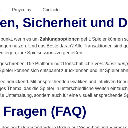
a
Proyectos
Contacto
en, Sicherheit und 
telpunkt, wenn es um
Zahlungsoptionen
geht. Spieler können so
en nutzen. Und das Beste daran? Alle Transaktionen sind gebüh
en legen, ihre Spielsessions zu genießen.
schrieben. Die Plattform nutzt fortschrittliche
Verschlüsselung
 Spieler können sich entspannt zurücklehnen und ihr Spielerle
eeindruckend. Mit ansprechenden Grafiken und intuitiven Benutz
iges Thema, das die Spieler in unterschiedliche Welten eintauche
 für Unterhaltung, sondern auch für eine visuell ansprechende S
e Fragen (FAQ)
ie den höchsten Standards in Bezug auf Sicherheit und Fairness