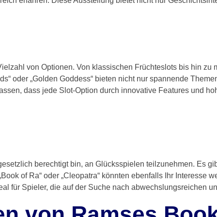
rreich erfahren. Diese Ausstellung bietet nicht nur Geschichtsi
Vielzahl von Optionen. Von klassischen Früchteslots bis hin zu
onds“ oder „Golden Goddess“ bieten nicht nur spannende Them
assen, dass jede Slot-Option durch innovative Features und ho
 gesetzlich berechtigt bin, an Glücksspielen teilzunehmen. Es gi
 „Book of Ra“ oder „Cleopatra“ könnten ebenfalls Ihr Interesse
eal für Spieler, die auf der Suche nach abwechslungsreichen 
hen von Ramses Boo