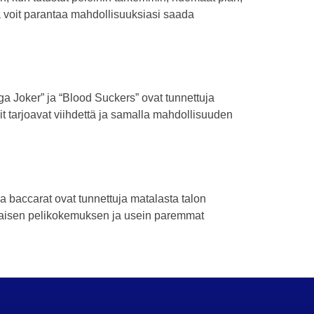
ä voit parantaa mahdollisuuksiasi saada
ega Joker” ja “Blood Suckers” ovat tunnettuja
t tarjoavat viihdettä ja samalla mahdollisuuden
a baccarat ovat tunnettuja matalasta talon
ilaisen pelikokemuksen ja usein paremmat