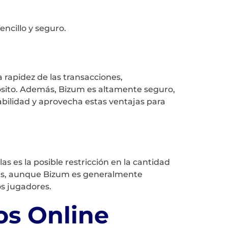
ncillo y seguro.
a rapidez de las transacciones,
pósito. Además, Bizum es altamente seguro,
abilidad y aprovecha estas ventajas para
s es la posible restricción en la cantidad
más, aunque Bizum es generalmente
os jugadores.
os Online