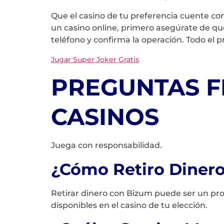
Que el casino de tu preferencia cuente co
un casino online, primero asegúrate de q
teléfono y confirma la operación. Todo el p
Jugar Super Joker Gratis
PREGUNTAS F
CASINOS
Juega con responsabilidad.
¿Cómo Retiro Dinero
Retirar dinero con Bizum puede ser un proc
disponibles en el casino de tu elección.