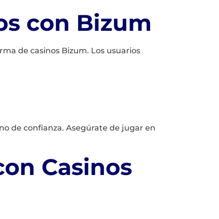
nos con Bizum
orma de casinos Bizum. Los usuarios
sino de confianza. Asegúrate de jugar en
con Casinos