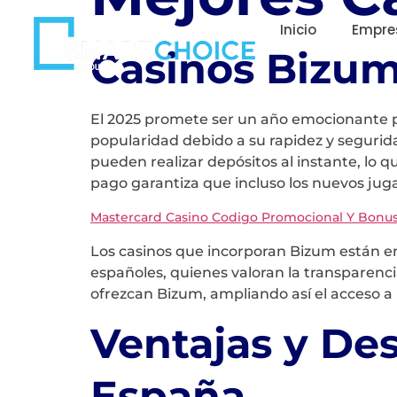
Inicio
Empre
Casinos Bizum
El 2025 promete ser un año emocionante 
popularidad debido a su rapidez y segurid
pueden realizar depósitos al instante, lo q
pago garantiza que incluso los nuevos jug
Mastercard Casino Codigo Promocional Y Bonu
Los casinos que incorporan Bizum están en
españoles, quienes valoran la transparenci
ofrezcan Bizum, ampliando así el acceso 
Ventajas y De
España