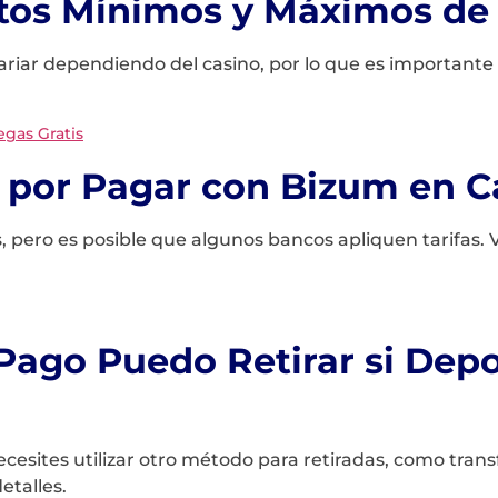
ntos Mínimos y Máximos de
r dependiendo del casino, por lo que es importante re
gas Gratis
 por Pagar con Bizum en C
pero es posible que algunos bancos apliquen tarifas. V
ago Puedo Retirar si Depo
esites utilizar otro método para retiradas, como transf
etalles.